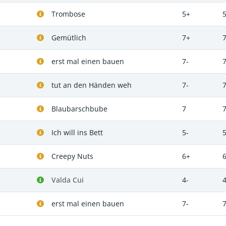
Trombose
5+
Gemütlich
7+
erst mal einen bauen
7-
7
tut an den Händen weh
7-
7
Blaubarschbube
7
Ich will ins Bett
5-
Creepy Nuts
6+
6
Valda Cui
4-
4
erst mal einen bauen
7-
7