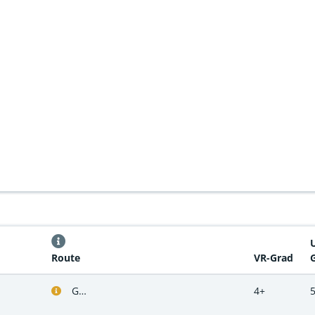
Route
VR-Grad
G…
4+