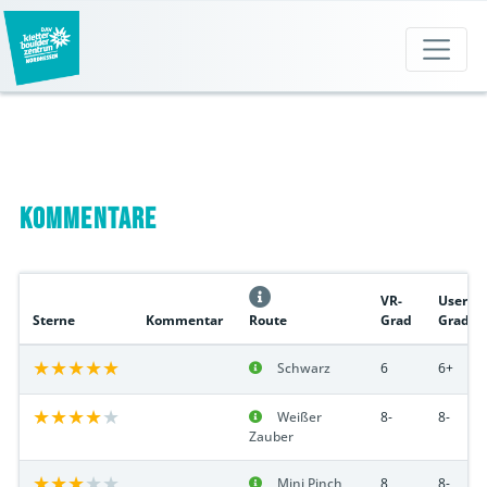
Kommentare
VR-
User
Sterne
Kommentar
Route
Grad
Grad
Schwarz
6
6+
Weißer
8-
8-
Zauber
Mini Pinch
8
8-