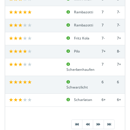
Rambazotti
7
7-
Rambazotti
7
7-
Fritz Kola
7-
7+
Pilo
7+
8-
7
7+
Scherbenhaufen
6
6
Schwarzlicht
Scharlatan
6+
6+